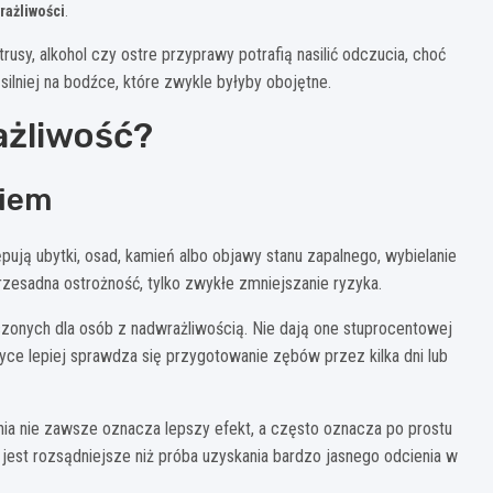
rażliwości
.
usy, alkohol czy ostre przyprawy potrafią nasilić odczucia, choć
ilniej na bodźce, które zwykle byłyby obojętne.
ażliwość?
niem
pują ubytki, osad, kamień albo objawy stanu zapalnego, wybielanie
rzesadna ostrożność, tylko zwykłe zmniejszanie ryzyka.
onych dla osób z nadwrażliwością. Nie dają one stuprocentowej
yce lepiej sprawdza się przygotowanie zębów przez kilka dni lub
ania nie zawsze oznacza lepszy efekt, a często oznacza po prostu
jest rozsądniejsze niż próba uzyskania bardzo jasnego odcienia w