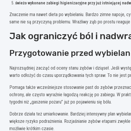
świeżo wykonane zabiegi higienizacyjne przy już istniejącej nadw
Znaczenie ma nawet dieta po wybielaniu. Bardzo zimne napoje, cytr
same nie są przyczyną problemu. Wrażliwy ząb po prostu reaguje s
Jak ograniczyć ból i nadwr
Przygotowanie przed wybiela
Najrozsądniej zacząć od oceny stanu zębów i dziąseł. Jeśli wystę
warto odłożyć do czasu uporządkowania tych spraw. To nie jest p
Pomaga także wcześniejsze stosowanie past do zębów przeznacz
ochrony, ale często wyraźnie łagodzą reakcję po zabiegu. W prakt
tygodni niż „gaszenie pożaru” już po pojawieniu się bólu.
Dobrze działa też umiarkowanie. Bardziej intensywny plan wybiel
większe ryzyko podrażnienia. Rozjaśnianie zębów etapami zwykle 
możliwie krótkim czasie.