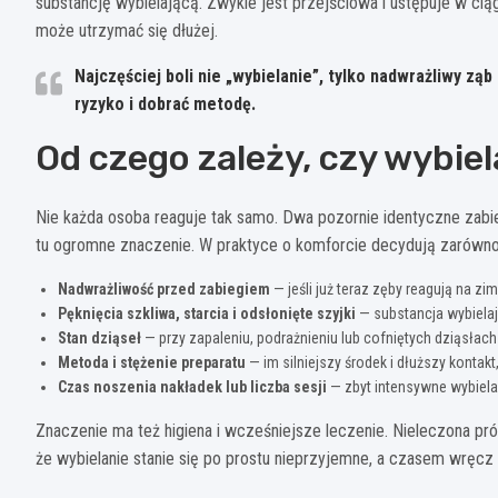
substancję wybielającą. Zwykle jest przejściowa i ustępuje w ci
może utrzymać się dłużej.
Najczęściej boli nie „wybielanie”, tylko nadwrażliwy ząb
ryzyko i dobrać metodę.
Od czego zależy, czy wybie
Nie każda osoba reaguje tak samo. Dwa pozornie identyczne zabi
tu ogromne znaczenie. W praktyce o komforcie decydują zarówno 
Nadwrażliwość przed zabiegiem
— jeśli już teraz zęby reagują na zi
Pęknięcia szkliwa, starcia i odsłonięte szyjki
— substancja wybielają
Stan dziąseł
— przy zapaleniu, podrażnieniu lub cofniętych dziąsłac
Metoda i stężenie preparatu
— im silniejszy środek i dłuższy konta
Czas noszenia nakładek lub liczba sesji
— zbyt intensywne wybiela
Znaczenie ma też higiena i wcześniejsze leczenie. Nieleczona pr
że wybielanie stanie się po prostu nieprzyjemne, a czasem wręc