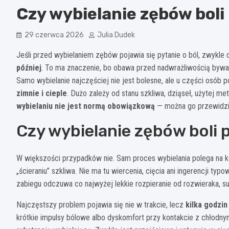
Czy wybielanie zębów boli 
29 czerwca 2026
Julia Dudek
Jeśli przed wybielaniem zębów pojawia się pytanie o ból, zwykle ch
później
. To ma znaczenie, bo obawa przed nadwrażliwością bywa
Samo wybielanie najczęściej nie jest bolesne, ale u części osób p
zimnie i cieple
. Dużo zależy od stanu szkliwa, dziąseł, użytej me
wybielaniu nie jest normą obowiązkową
— można go przewidzie
Czy wybielanie zębów boli
W większości przypadków nie. Sam proces wybielania polega na k
„ścieraniu” szkliwa. Nie ma tu wiercenia, cięcia ani ingerencji t
zabiegu odczuwa co najwyżej lekkie rozpieranie od rozwieraka, suc
Najczęstszy problem pojawia się nie w trakcie, lecz
kilka godzin
krótkie impulsy bólowe albo dyskomfort przy kontakcie z chłodny