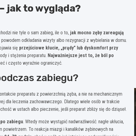
– jak to wygląda?
odzi nie tyle o sam zabieg, ile o to,
jak mocno zęby zareagują
 powodem odkładania wizyty albo rezygnacji z wybielania w domu.
ojawia się
przejściowe kłucie, „prądy” lub dyskomfort przy
tody i stężenia preparatu.
Najważniejsze jest to, że ból po
ć i często wyraźnie ograniczyć.
 podczas zabiegu?
ontakcie preparatu z powierzchnią zęba, a nie na mechanicznym
ypowej dla leczenia zachowawczego. Dlatego wiele osób w trakcie
hość w ustach albo pieczenie, jeśli preparat zbliży się do dziąseł.
 po zabiegu
. Wtedy może wystąpić nadwrażliwość: nagłe ukłucia,
m powietrzem. To reakcja miazgi i kanalików zębinowych na