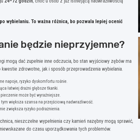
ągu
24–72 godzin
, choć u osób z już istniejącą nadwrażliwością
 po wybielaniu.
To ważna różnica, bo pozwala lepiej ocenić
lanie będzie nieprzyjemne?
egi mogą dać zupełnie inne odczucia, bo stan wyjściowy zębów ma
kwestie zdrowotne, jak i sposób przeprowadzenia wybielania.
mne napoje, ryzyko dyskomfortu rośnie.
ca łatwiej drażni głębsze tkanki.
h pieczenie może być wyraźniejsze.
kt, tym większa szansa na przejściową nadwrażliwość.
nie zwiększa ryzyko podrażnienia.
óchnica, nieszczelne wypełnienia czy kamień nazębny mogą sprawić,
z niewskazane do czasu uporządkowania tych problemów.