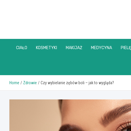
Skip
to
content
CIAŁO
KOSMETYKI
MAKIJAŻ
MEDYCYNA
PIEL
Home
Zdrowie
Czy wybielanie zębów boli – jak to wygląda?