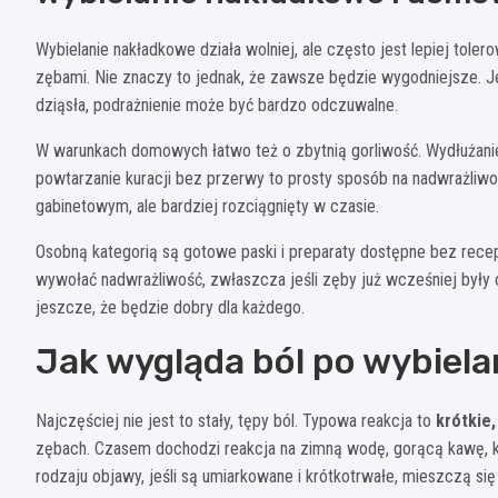
Wybielanie nakładkowe działa wolniej, ale często jest lepiej tole
zębami. Nie znaczy to jednak, że zawsze będzie wygodniejsze. Jeś
dziąsła, podrażnienie może być bardzo odczuwalne.
W warunkach domowych łatwo też o zbytnią gorliwość. Wydłużanie 
powtarzanie kuracji bez przerwy to prosty sposób na nadwrażliwo
gabinetowym, ale bardziej rozciągnięty w czasie.
Osobną kategorią są gotowe paski i preparaty dostępne bez rece
wywołać nadwrażliwość, zwłaszcza jeśli zęby już wcześniej były o
jeszcze, że będzie dobry dla każdego.
Jak wygląda ból po wybielan
Najczęściej nie jest to stały, tępy ból. Typowa reakcja to
krótkie
zębach. Czasem dochodzi reakcja na zimną wodę, gorącą kawę, 
rodzaju objawy, jeśli są umiarkowane i krótkotrwałe, mieszczą si