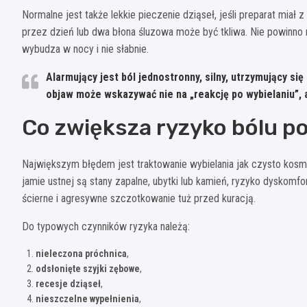
Normalne jest także lekkie pieczenie dziąseł, jeśli preparat miał 
przez dzień lub dwa błona śluzowa może być tkliwa. Nie powinno 
wybudza w nocy i nie słabnie.
Alarmujący jest ból jednostronny, silny, utrzymujący się
objaw może wskazywać nie na „reakcję po wybielaniu”, a
Co zwiększa ryzyko bólu po
Największym błędem jest traktowanie wybielania jak czysto kosme
jamie ustnej są stany zapalne, ubytki lub kamień, ryzyko dyskomfo
ścierne i agresywne szczotkowanie tuż przed kuracją.
Do typowych czynników ryzyka należą:
nieleczona próchnica
,
odsłonięte szyjki zębowe
,
recesje dziąseł
,
nieszczelne wypełnienia
,