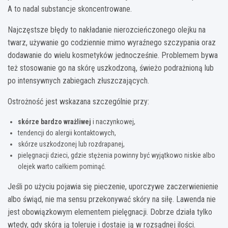
A to nadal substancje skoncentrowane.
Najczęstsze błędy to nakładanie nierozcieńczonego olejku na
twarz, używanie go codziennie mimo wyraźnego szczypania oraz
dodawanie do wielu kosmetyków jednocześnie. Problemem bywa
też stosowanie go na skórę uszkodzoną, świeżo podrażnioną lub
po intensywnych zabiegach złuszczających.
Ostrożność jest wskazana szczególnie przy:
skórze bardzo wrażliwej
i naczynkowej,
tendencji do alergii kontaktowych,
skórze uszkodzonej lub rozdrapanej,
pielęgnacji dzieci, gdzie stężenia powinny być wyjątkowo niskie albo
olejek warto całkiem pominąć.
Jeśli po użyciu pojawia się pieczenie, uporczywe zaczerwienienie
albo świąd, nie ma sensu przekonywać skóry na siłę. Lawenda nie
jest obowiązkowym elementem pielęgnacji. Dobrze działa tylko
wtedy, gdy skóra ją toleruje i dostaje ją w rozsądnej ilości.