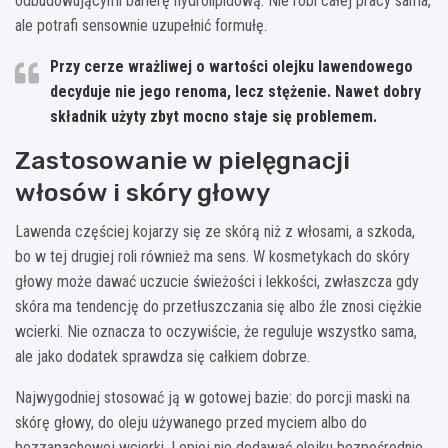
odbudowującymi barierę hydrolipidową. Nie robi całej pracy sama,
ale potrafi sensownie uzupełnić formułę.
Przy cerze wrażliwej o wartości olejku lawendowego
decyduje nie jego renoma, lecz stężenie.
Nawet dobry
składnik użyty zbyt mocno staje się problemem.
Zastosowanie w pielęgnacji
włosów i skóry głowy
Lawenda częściej kojarzy się ze skórą niż z włosami, a szkoda,
bo w tej drugiej roli również ma sens. W kosmetykach do skóry
głowy może dawać uczucie świeżości i lekkości, zwłaszcza gdy
skóra ma tendencję do przetłuszczania się albo źle znosi ciężkie
wcierki. Nie oznacza to oczywiście, że reguluje wszystko sama,
ale jako dodatek sprawdza się całkiem dobrze.
Najwygodniej stosować ją w gotowej bazie: do porcji maski na
skórę głowy, do oleju używanego przed myciem albo do
bezzapachowej wcierki. Lepiej nie dodawać olejku bezpośrednio