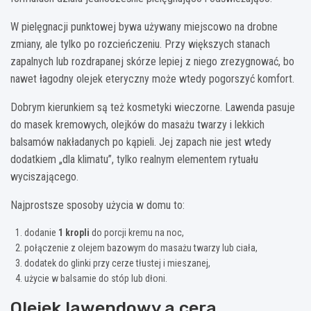
W pielęgnacji punktowej bywa używany miejscowo na drobne
zmiany, ale tylko po rozcieńczeniu. Przy większych stanach
zapalnych lub rozdrapanej skórze lepiej z niego zrezygnować, bo
nawet łagodny olejek eteryczny może wtedy pogorszyć komfort.
Dobrym kierunkiem są też kosmetyki wieczorne. Lawenda pasuje
do masek kremowych, olejków do masażu twarzy i lekkich
balsamów nakładanych po kąpieli. Jej zapach nie jest wtedy
dodatkiem „dla klimatu”, tylko realnym elementem rytuału
wyciszającego.
Najprostsze sposoby użycia w domu to:
dodanie
1 kropli
do porcji kremu na noc,
połączenie z olejem bazowym do masażu twarzy lub ciała,
dodatek do glinki przy cerze tłustej i mieszanej,
użycie w balsamie do stóp lub dłoni.
Olejek lawendowy a cera