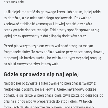
przesuszenie.
Jeśli olejek ma trafić do gotowego kremu lub serum, lepiej robić
to doraźnie, a nie mieszać całego opakowania. Pozwala to
zachować stabilność kosmetyku i łatwiej ocenić, czy skóra
rzeczywiście dobrze reaguje. Taki prosty sposób sprawdza się
lepiej niż eksperymenty z dużą ilością dodatków naraz.
Przed pierwszym użyciem warto wykonać próbę na małym
fragmencie skóry. To szczególnie ważne przy cerze naczynkowej,
atopowej lub bardzo suchej, bo właśnie te typy częściej reagują
na olejki eteryczne zbyt intensywnie.
Gdzie sprawdza się najlepiej
Najbardziej oczywiste zastosowanie to pielęgnacja twarzy z
niedoskonałościami, ale nie jedyne. Olejek lawendowy dobrze
odnajduje się także w pielęgnacji ciała, zwłaszcza po depilacji, po
dniu na słońcu albo w preparatach do stóp i dłoni. W takich
formułach działa jednocześnie pielęgnująco i odświeżająco.