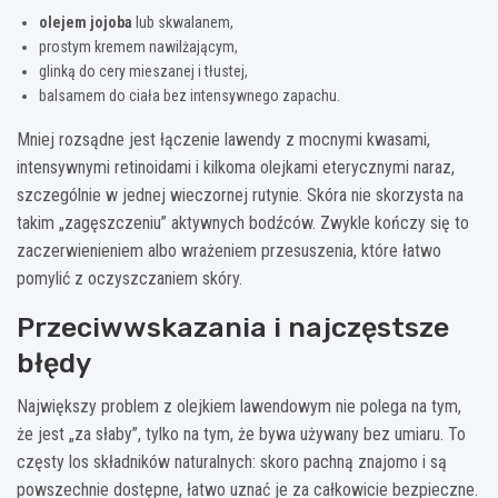
olejem jojoba
lub skwalanem,
prostym kremem nawilżającym,
glinką do cery mieszanej i tłustej,
balsamem do ciała bez intensywnego zapachu.
Mniej rozsądne jest łączenie lawendy z mocnymi kwasami,
intensywnymi retinoidami i kilkoma olejkami eterycznymi naraz,
szczególnie w jednej wieczornej rutynie. Skóra nie skorzysta na
takim „zagęszczeniu” aktywnych bodźców. Zwykle kończy się to
zaczerwienieniem albo wrażeniem przesuszenia, które łatwo
pomylić z oczyszczaniem skóry.
Przeciwwskazania i najczęstsze
błędy
Największy problem z olejkiem lawendowym nie polega na tym,
że jest „za słaby”, tylko na tym, że bywa używany bez umiaru. To
częsty los składników naturalnych: skoro pachną znajomo i są
powszechnie dostępne, łatwo uznać je za całkowicie bezpieczne.