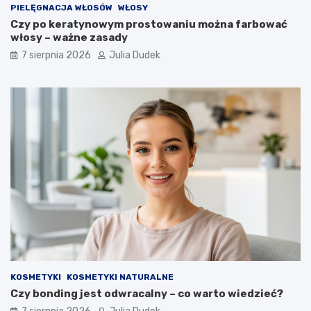
b
b
PIELĘGNACJA WŁOSÓW
WŁOSY
y
y
Czy po keratynowym prostowaniu można farbować
n
n
włosy – ważne zasady
a
a
7 sierpnia 2026
Julia Dudek
z
o
a
d
c
p
h
o
o
r
w
n
a
o
n
ś
i
ć
e
?
z
d
r
o
w
i
a
KOSMETYKI
KOSMETYKI NATURALNE
n
Czy bonding jest odwracalny – co warto wiedzieć?
a
d