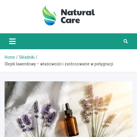
Skip
to
content
naturalcare.pl
Home
Składniki
Olejek lawendowy – właściwości i zastosowanie w pielęgnacji