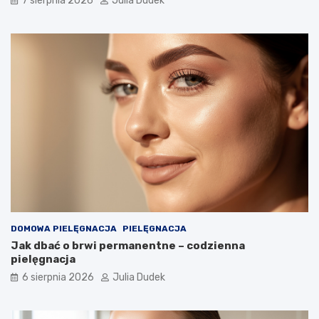
7 sierpnia 2026
Julia Dudek
ł
u
g
i
e
l
a
t
a
?
DOMOWA PIELĘGNACJA
PIELĘGNACJA
Jak dbać o brwi permanentne – codzienna
pielęgnacja
6 sierpnia 2026
Julia Dudek