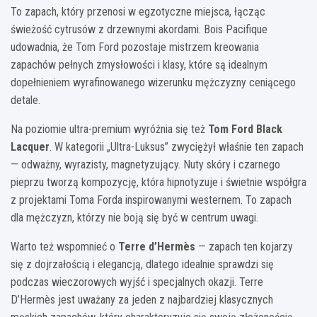
To zapach, który przenosi w egzotyczne miejsca, łącząc
świeżość cytrusów z drzewnymi akordami. Bois Pacifique
udowadnia, że Tom Ford pozostaje mistrzem kreowania
zapachów pełnych zmysłowości i klasy, które są idealnym
dopełnieniem wyrafinowanego wizerunku mężczyzny ceniącego
detale.
Na poziomie ultra-premium wyróżnia się też
Tom Ford Black
Lacquer
. W kategorii „Ultra-Luksus” zwyciężył właśnie ten zapach
— odważny, wyrazisty, magnetyzujący. Nuty skóry i czarnego
pieprzu tworzą kompozycję, która hipnotyzuje i świetnie współgra
z projektami Toma Forda inspirowanymi westernem. To zapach
dla mężczyzn, którzy nie boją się być w centrum uwagi.
Warto też wspomnieć o
Terre d’Hermès
— zapach ten kojarzy
się z dojrzałością i elegancją, dlatego idealnie sprawdzi się
podczas wieczorowych wyjść i specjalnych okazji. Terre
D’Hermès jest uważany za jeden z najbardziej klasycznych