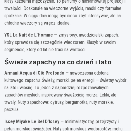
klasy każdemu mężczyźnie. To perfumy o niesamowitej projekcji i
trwałości. Doskonałe na wieczorne wyjścia, randki czy formalne
spotkania. W ciągu dnia mogą być nieco zbyt intensywne, ale na
chłodne wieczory są wręcz idealne.
YSL La Nuit de L’Homme
— zmysłowy, uwodzicielski zapach,
który sprawdza się szczególnie wieczorem. Klasyk w swoim
segmencie, który od lat nie traci na wartości.
Świeże zapachy na co dzień i lato
Armani Acqua di Giò Profondo
— nowoczesna odsłona
kultowego zapachu. Świeży, morski, pełen energii — świetny wybór
na lato i wiosnę. To jeden z najbardziej rozpoznawalnych
zapachów męskich, inspirowany świeżością morza. Lekki, ale
trwały. Nuty zapachowe: cytrusy, bergamotka, nuty morskie,
paczula.
Issey Miyake Le Sel D’Issey
— minimalistyczny, przejrzysty i
pełen morskiej świeżości. Nuty soli morskiej, wodorostów, mchu