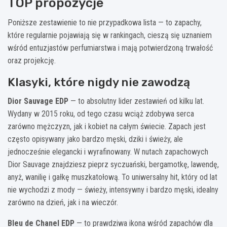
TOP propozycje
Poniższe zestawienie to nie przypadkowa lista — to zapachy,
które regularnie pojawiają się w rankingach, cieszą się uznaniem
wśród entuzjastów perfumiarstwa i mają potwierdzoną trwałość
oraz projekcję.
Klasyki, które nigdy nie zawodzą
Dior Sauvage EDP
— to absolutny lider zestawień od kilku lat.
Wydany w 2015 roku, od tego czasu wciąż zdobywa serca
zarówno mężczyzn, jak i kobiet na całym świecie. Zapach jest
często opisywany jako bardzo męski, dziki i świeży, ale
jednocześnie elegancki i wyrafinowany. W nutach zapachowych
Dior Sauvage znajdziesz pieprz syczuański, bergamotkę, lawendę,
anyż, wanilię i gałkę muszkatołową. To uniwersalny hit, który od lat
nie wychodzi z mody — świeży, intensywny i bardzo męski, idealny
zarówno na dzień, jak i na wieczór.
Bleu de Chanel EDP
— to prawdziwa ikona wśród zapachów dla