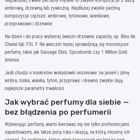
Najbardziej trwałe perfumy męskie to zwykle kompozycje z bazą
ambrową, drzewną lub żywiczną. Najdłużej zwykle pachną
kompozycje cięższe: ambrowe, tytoniowe, waniliowe,
przyprawowe i drzewne.
Na dzień i do pracy wybieraj świeżo-drzewne zapachy, np. Bleu de
Chanel lub YSL Y. Na wieczór lepiej sprawdzają się mocniejsze
perfumy, takie jak Sauvage Elixir, Spicebomb czy 1 Million Gold
Intense.
Jeśli chodzi o konkretne wskazówki sezonowe: na jesień i zimę
ambra, tonka, wanilia, tytoń, przyprawy i drewno zwykle dają
najlepsze parametry trwałości.
Jak wybrać perfumy dla siebie —
bez błądzenia po perfumerii
Wybierając perfumy, warto kierować się nie tylko preferencjami
zapachowymi, ale także porą roku i okazją, na którą chcemy ich
używać. To podstawa, której wielu kupujących nie bierze pod