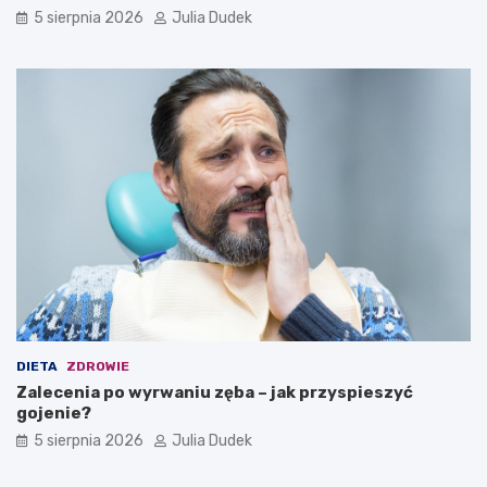
d
5 sierpnia 2026
Julia Dudek
ł
u
g
i
e
l
a
t
a
?
DIETA
ZDROWIE
Zalecenia po wyrwaniu zęba – jak przyspieszyć
gojenie?
5 sierpnia 2026
Julia Dudek