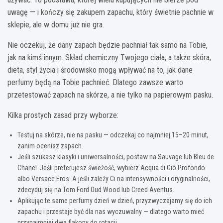
uwagę — i kończy się zakupem zapachu, który świetnie pachnie w
sklepie, ale w domu już nie gra.
Nie oczekuj, że dany zapach będzie pachniał tak samo na Tobie,
jak na kimś innym. Skład chemiczny Twojego ciała, a także skóra,
dieta, styl życia i środowisko mogą wpływać na to, jak dane
perfumy będą na Tobie pachnieć. Dlatego zawsze warto
przetestować zapach na skórze, a nie tylko na papierowym pasku.
Kilka prostych zasad przy wyborze:
Testuj na skórze, nie na pasku — odczekaj co najmniej 15–20 minut,
zanim ocenisz zapach.
Jeśli szukasz klasyki i uniwersalności, postaw na Sauvage lub Bleu de
Chanel. Jeśli preferujesz świeżość, wybierz Acqua di Giò Profondo
albo Versace Eros. A jeśli zależy Ci na intensywności i oryginalności,
zdecyduj się na Tom Ford Oud Wood lub Creed Aventus.
Aplikując te same perfumy dzień w dzień, przyzwyczajamy się do ich
zapachu i przestaje być dla nas wyczuwalny — dlatego warto mieć
przynajmniej dwa flakony do rotacji.