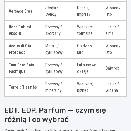
Słodki /
Randki,
Wiosna /
Versace Eros
świeży
imprezy
lato
Boss Bottled
Drzewny /
Wieczory
Jesień /
Absolu
skórzany
formalne
zima
Acqua di Giò
Morski /
Co dzień,
Wiosna /
Profondo
cytrusowy
lato
lato
Tom Ford Bois
Drzewny /
Luksusowe
Cały rok
Pacifique
cytrusowy
okazje
Drzewny /
Wieczory,
Jesień /
Terre d’Hermès
mineralny
biznes
wiosna
EDT, EDP, Parfum — czym się
różnią i co wybrać
Zanim wyłożysz kasę na flakon, warto rozumieć podstawowe