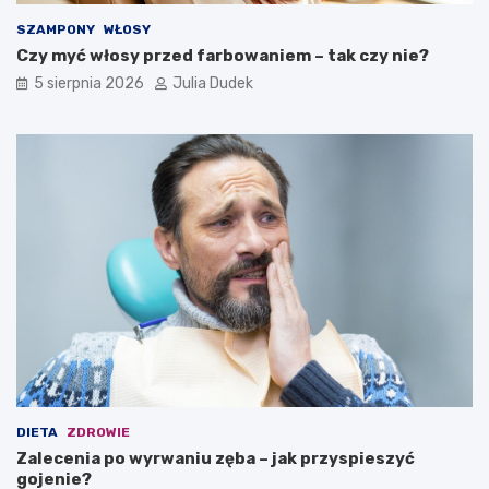
o
o
b
b
SZAMPONY
WŁOSY
y
y
Czy myć włosy przed farbowaniem – tak czy nie?
n
n
5 sierpnia 2026
Julia Dudek
a
a
z
o
a
d
c
p
h
o
o
r
w
n
a
o
n
ś
i
ć
e
?
z
d
r
o
w
i
DIETA
ZDROWIE
a
Zalecenia po wyrwaniu zęba – jak przyspieszyć
n
gojenie?
a