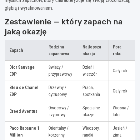
męskich zapachów, który charakteryzuje się swoją złożonością,
głębią i wyrafinowaniem.
Zestawienie — który zapach na
jaką okazję
Rodzina
Najlepsza
Pora
Zapach
zapachowa
okazja
roku
Dior Sauvage
Świeży /
Dzień i
Cały rok
EDP
przyprawowy
wieczór
Bleu de Chanel
Drzewny /
Praca,
Cały rok
EDP
cytrusowy
spotkania
Owocowy /
Specjalne
Wiosna /
Creed Aventus
szyprowy
okazje
lato
Paco Rabanne 1
Orientalny /
Wieczory,
Jesień /
Million
korzenny
randki
zima