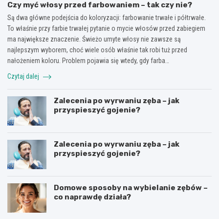
Czy myć włosy przed farbowaniem – tak czy nie?
Są dwa główne podejścia do koloryzacji: farbowanie trwałe i półtrwałe.
To właśnie przy farbie trwałej pytanie o mycie włosów przed zabiegiem
ma największe znaczenie. Świeżo umyte włosy nie zawsze są
najlepszym wyborem, choć wiele osób właśnie tak robi tuż przed
nałożeniem koloru. Problem pojawia się wtedy, gdy farba…
Czytaj dalej
Zalecenia po wyrwaniu zęba – jak
przyspieszyć gojenie?
Zalecenia po wyrwaniu zęba – jak
przyspieszyć gojenie?
Domowe sposoby na wybielanie zębów –
co naprawdę działa?