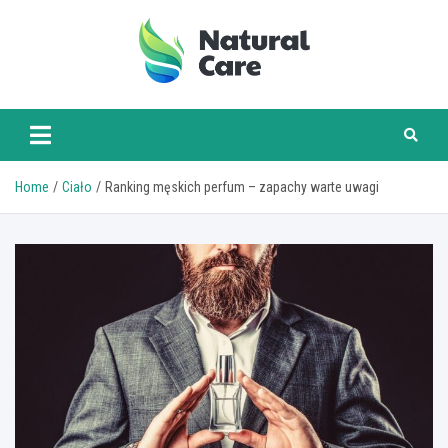
Skip
to
content
naturalcare.pl
Home
Ciało
Ranking męskich perfum – zapachy warte uwagi