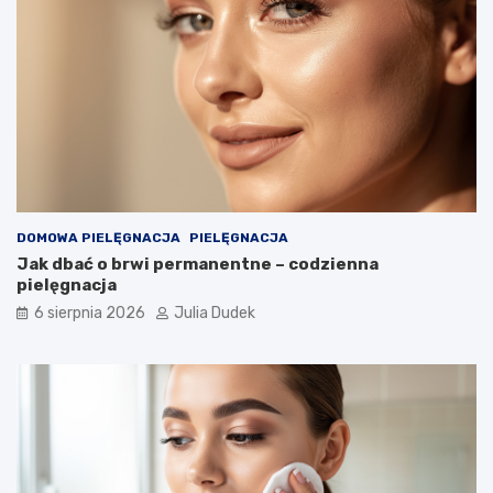
l
a
t
a
?
DOMOWA PIELĘGNACJA
PIELĘGNACJA
Jak dbać o brwi permanentne – codzienna
pielęgnacja
6 sierpnia 2026
Julia Dudek