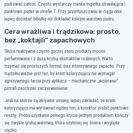
pudrować całość. Często wystarczy cienka mgiełka utrwalająca i
punktowo puder w strefie T. Przy przetłuszczaniu w ciągu dnia
lepiej dociskać bibułkę niż dokładać kolejne warstwy pudru.
Cera wrażliwa i trądzikowa: prosto,
bez „koktajli” zapachowych
Skóra reaktywna często gorzej znosi produkty mocno
perfumowane i z dużą liczbą ekstraktów roślinnych. Warto
trzymać się prostszych formuł, bez intensywnego zapachu. Przy
trądziku ważne jest też, by krem koloryzujący nie wymagał
agresywnego tarcia przy aplikacji – mechaniczne „wcieranie”
potrafi zaostrzać zaczerwienienie.
Jeśli na skórze są aktywne zmiany, lepiej zakładać, że krem
koloryzujący ma wyrównać ogólny ton, a korektor zrobić punktowo
resztę. Próba uzyskania pełnego krycia jednym produktem kończy
się zwykle grubą warstwą, która szybciej się ściera i wygląda
ciężko.