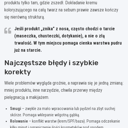
produktu tylko tam, gdzie zszedł. Dokładanie kremu
koloryzującego na całą twarz na sebum prawie zawsze kończy
się nierówną strukturą.
Jeśli produkt „znika” z nosa, często chodzi o tarcie
(maseczka, chusteczki, dotykanie), a nie o złą
trwałość. W tym miejscu pomaga cienka warstwa pudru
już na starcie.
Najczęstsze błędy i szybkie
korekty
Wiele problemów wygląda groźnie, a naprawia się je jedną zmianą:
mniej produktu, inne narzędzie, chwila przerwy między
pielęgnacją a makijażem.
Smugi
– zwykle za mało wpracowania lub pędzel na zbyt suchej
skórze. Pomaga wklepanie wilgotną gąbką.
Rolowanie
– konflikt warstw (krem/SPF/baza). Pomaga odczekanie
kilku minut i ograniczenie ilości kosmetyków pod spodem.