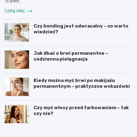
To jeden…
Czytaj dalej
Czy bonding jest odwracalny – co warto
wiedzieć?
Jak dbać o brwi permanentne –
codzienna pielęgnacja
Kiedy można myć brwi po makijażu
permanentnym – praktyczne wskazówki
Czy myć włosy przed farbowaniem – tak
czy nie?
J
J
a
a
k
k