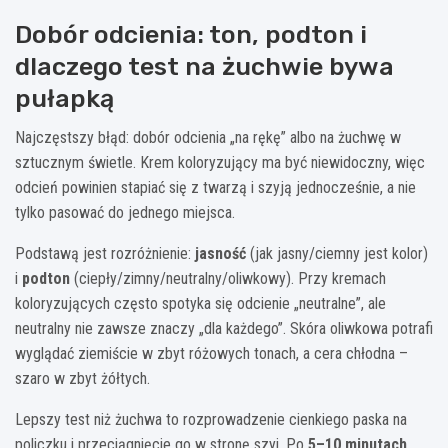
Dobór odcienia: ton, podton i
dlaczego test na żuchwie bywa
pułapką
Najczęstszy błąd: dobór odcienia „na rękę” albo na żuchwę w
sztucznym świetle. Krem koloryzujący ma być niewidoczny, więc
odcień powinien stapiać się z twarzą i szyją jednocześnie, a nie
tylko pasować do jednego miejsca.
Podstawą jest rozróżnienie:
jasność
(jak jasny/ciemny jest kolor)
i
podton
(ciepły/zimny/neutralny/oliwkowy). Przy kremach
koloryzujących często spotyka się odcienie „neutralne”, ale
neutralny nie zawsze znaczy „dla każdego”. Skóra oliwkowa potrafi
wyglądać ziemiście w zbyt różowych tonach, a cera chłodna –
szaro w zbyt żółtych.
Lepszy test niż żuchwa to rozprowadzenie cienkiego paska na
policzku i przeciągnięcie go w stronę szyi. Po
5–10 minutach