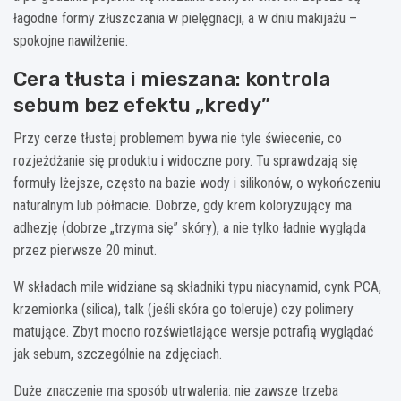
łagodne formy złuszczania w pielęgnacji, a w dniu makijażu –
spokojne nawilżenie.
Cera tłusta i mieszana: kontrola
sebum bez efektu „kredy”
Przy cerze tłustej problemem bywa nie tyle świecenie, co
rozjeżdżanie się produktu i widoczne pory. Tu sprawdzają się
formuły lżejsze, często na bazie wody i silikonów, o wykończeniu
naturalnym lub półmacie. Dobrze, gdy krem koloryzujący ma
adhezję (dobrze „trzyma się” skóry), a nie tylko ładnie wygląda
przez pierwsze 20 minut.
W składach mile widziane są składniki typu niacynamid, cynk PCA,
krzemionka (silica), talk (jeśli skóra go toleruje) czy polimery
matujące. Zbyt mocno rozświetlające wersje potrafią wyglądać
jak sebum, szczególnie na zdjęciach.
Duże znaczenie ma sposób utrwalenia: nie zawsze trzeba