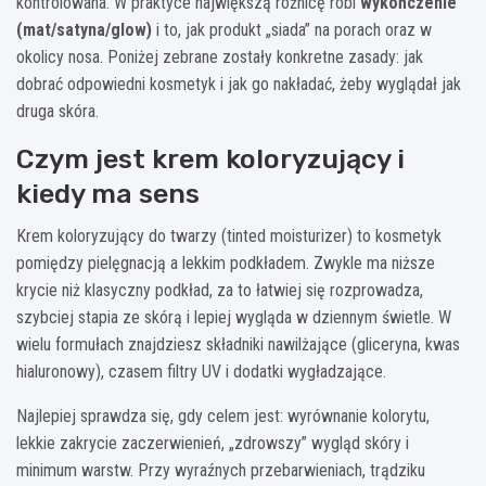
kontrolowana. W praktyce największą różnicę robi
wykończenie
(mat/satyna/glow)
i to, jak produkt „siada” na porach oraz w
okolicy nosa. Poniżej zebrane zostały konkretne zasady: jak
dobrać odpowiedni kosmetyk i jak go nakładać, żeby wyglądał jak
druga skóra.
Czym jest krem koloryzujący i
kiedy ma sens
Krem koloryzujący do twarzy (tinted moisturizer) to kosmetyk
pomiędzy pielęgnacją a lekkim podkładem. Zwykle ma niższe
krycie niż klasyczny podkład, za to łatwiej się rozprowadza,
szybciej stapia ze skórą i lepiej wygląda w dziennym świetle. W
wielu formułach znajdziesz składniki nawilżające (gliceryna, kwas
hialuronowy), czasem filtry UV i dodatki wygładzające.
Najlepiej sprawdza się, gdy celem jest: wyrównanie kolorytu,
lekkie zakrycie zaczerwienień, „zdrowszy” wygląd skóry i
minimum warstw. Przy wyraźnych przebarwieniach, trądziku