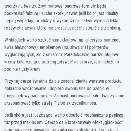
tworzy na twarzy. Zbyt matowe, pudrowe formuły będą
podkreślać fakturę i suche skórki, nawet jeśli kolor jest idealny.
Lepiej wypadają produkty o wykończeniu satynowym lub lekko
rozświetlającym, które mają czas „usiąść” i stopić się ze skórą.
W składach warto szukać humektantów (np. gliceryna, pantenol,
kwas hialuronowy), emolientów (np. skwalan) i polimerów
wygładzających, ale z umiarem. Paradoksalnie bardzo olejowe
kremy koloryzujące potrafią „pływać” na skórze, jeśli nałożono
pod nie tłusty krem.
Przy tej cerze świetnie działa zasada: cienka warstwa produktu,
dokładne wpracowanie i dopiero ewentualne dołożenie w
miejscach wymagających. Zamiast pudrowania całej twarzy lepiej
przypudrować tylko strefę T albo skrzydełka nosa.
Jeśli skóra jest łuszcząca, warto odpuścić mechaniczne peelingi
tuż przed makijażem. Często dają krótkotrwały efekt „gładkości”,
a po godzinie pojawia się mozaika suchych skórek. Lepsze są