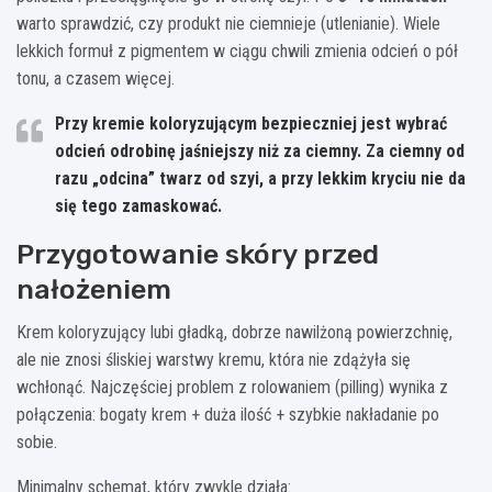
warto sprawdzić, czy produkt nie ciemnieje (utlenianie). Wiele
lekkich formuł z pigmentem w ciągu chwili zmienia odcień o pół
tonu, a czasem więcej.
Przy kremie koloryzującym bezpieczniej jest wybrać
odcień odrobinę jaśniejszy niż za ciemny. Za ciemny od
razu „odcina” twarz od szyi, a przy lekkim kryciu nie da
się tego zamaskować.
Przygotowanie skóry przed
nałożeniem
Krem koloryzujący lubi gładką, dobrze nawilżoną powierzchnię,
ale nie znosi śliskiej warstwy kremu, która nie zdążyła się
wchłonąć. Najczęściej problem z rolowaniem (pilling) wynika z
połączenia: bogaty krem + duża ilość + szybkie nakładanie po
sobie.
Minimalny schemat, który zwykle działa: