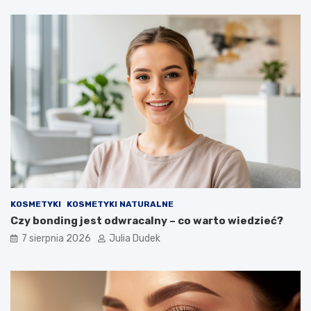
c
p
h
o
o
r
w
n
a
o
n
ś
i
ć
e
?
z
d
r
o
w
i
a
KOSMETYKI
KOSMETYKI NATURALNE
n
Czy bonding jest odwracalny – co warto wiedzieć?
a
d
7 sierpnia 2026
Julia Dudek
ł
u
g
i
e