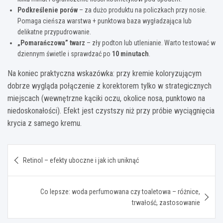
Podkreślenie porów
– za dużo produktu na policzkach przy nosie.
Pomaga cieńsza warstwa + punktowa baza wygładzająca lub
delikatne przypudrowanie.
„Pomarańczowa” twarz
– zły podton lub utlenianie. Warto testować w
dziennym świetle i sprawdzać po
10 minutach
.
Na koniec praktyczna wskazówka: przy kremie koloryzującym
dobrze wygląda połączenie z korektorem tylko w strategicznych
miejscach (wewnętrzne kąciki oczu, okolice nosa, punktowo na
niedoskonałości). Efekt jest czystszy niż przy próbie wyciągnięcia
krycia z samego kremu.
Nawigacja
Retinol – efekty uboczne i jak ich uniknąć
wpisu
Co lepsze: woda perfumowana czy toaletowa – różnice,
trwałość, zastosowanie