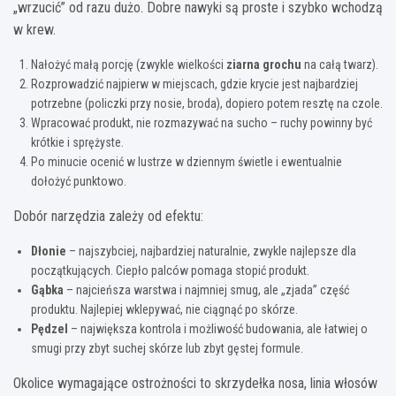
„wrzucić” od razu dużo. Dobre nawyki są proste i szybko wchodzą
w krew.
Nałożyć małą porcję (zwykle wielkości
ziarna grochu
na całą twarz).
Rozprowadzić najpierw w miejscach, gdzie krycie jest najbardziej
potrzebne (policzki przy nosie, broda), dopiero potem resztę na czole.
Wpracować produkt, nie rozmazywać na sucho – ruchy powinny być
krótkie i sprężyste.
Po minucie ocenić w lustrze w dziennym świetle i ewentualnie
dołożyć punktowo.
Dobór narzędzia zależy od efektu:
Dłonie
– najszybciej, najbardziej naturalnie, zwykle najlepsze dla
początkujących. Ciepło palców pomaga stopić produkt.
Gąbka
– najcieńsza warstwa i najmniej smug, ale „zjada” część
produktu. Najlepiej wklepywać, nie ciągnąć po skórze.
Pędzel
– największa kontrola i możliwość budowania, ale łatwiej o
smugi przy zbyt suchej skórze lub zbyt gęstej formule.
Okolice wymagające ostrożności to skrzydełka nosa, linia włosów