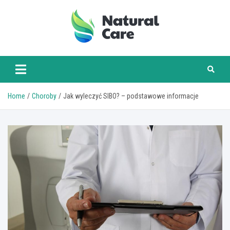
Skip
to
content
naturalcare.pl
Home
Choroby
Jak wyleczyć SIBO? – podstawowe informacje