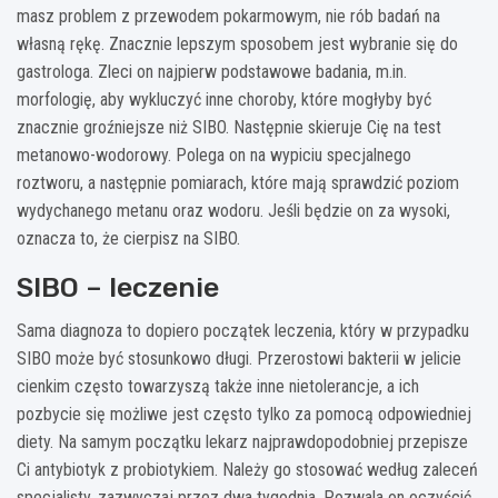
masz problem z przewodem pokarmowym, nie rób badań na
własną rękę. Znacznie lepszym sposobem jest wybranie się do
gastrologa. Zleci on najpierw podstawowe badania, m.in.
morfologię, aby wykluczyć inne choroby, które mogłyby być
znacznie groźniejsze niż SIBO. Następnie skieruje Cię na test
metanowo-wodorowy. Polega on na wypiciu specjalnego
roztworu, a następnie pomiarach, które mają sprawdzić poziom
wydychanego metanu oraz wodoru. Jeśli będzie on za wysoki,
oznacza to, że cierpisz na SIBO.
SIBO – leczenie
Sama diagnoza to dopiero początek leczenia, który w przypadku
SIBO może być stosunkowo długi. Przerostowi bakterii w jelicie
cienkim często towarzyszą także inne nietolerancje, a ich
pozbycie się możliwe jest często tylko za pomocą odpowiedniej
diety. Na samym początku lekarz najprawdopodobniej przepisze
Ci antybiotyk z probiotykiem. Należy go stosować według zaleceń
specjalisty, zazwyczaj przez dwa tygodnia. Pozwala on oczyścić