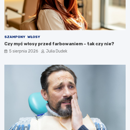
z
d
r
o
w
i
a
SZAMPONY
WŁOSY
n
Czy myć włosy przed farbowaniem – tak czy nie?
a
d
5 sierpnia 2026
Julia Dudek
ł
u
g
i
e
l
a
t
a
?