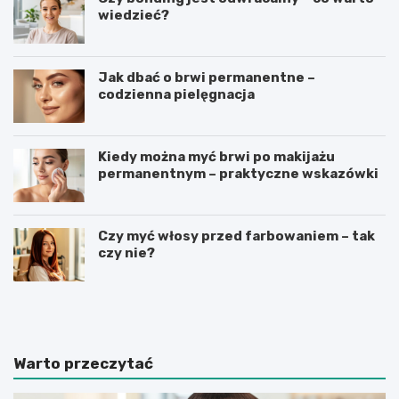
wiedzieć?
Jak dbać o brwi permanentne –
codzienna pielęgnacja
Kiedy można myć brwi po makijażu
permanentnym – praktyczne wskazówki
Czy myć włosy przed farbowaniem – tak
czy nie?
J
J
a
a
k
k
i
i
e
e
Warto przeczytać
s
s
ą
ą
n
n