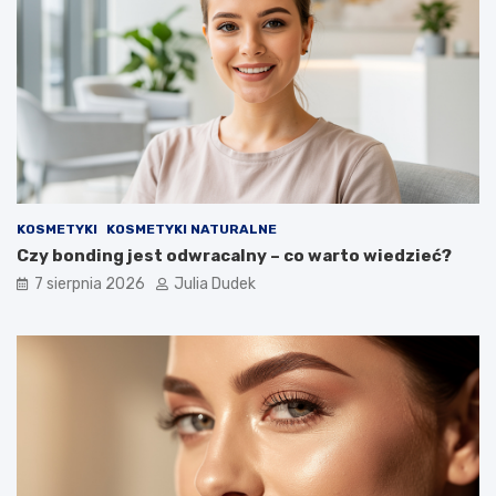
a
o
n
ś
i
ć
e
?
z
d
r
o
w
i
a
KOSMETYKI
KOSMETYKI NATURALNE
n
Czy bonding jest odwracalny – co warto wiedzieć?
a
d
7 sierpnia 2026
Julia Dudek
ł
u
g
i
e
l
a
t
a
?