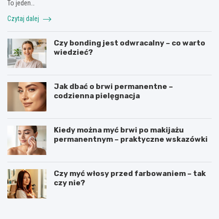
To jeden…
Czytaj dalej
Czy bonding jest odwracalny – co warto
wiedzieć?
Jak dbać o brwi permanentne –
codzienna pielęgnacja
Kiedy można myć brwi po makijażu
permanentnym – praktyczne wskazówki
Czy myć włosy przed farbowaniem – tak
czy nie?
J
J
a
a
k
k