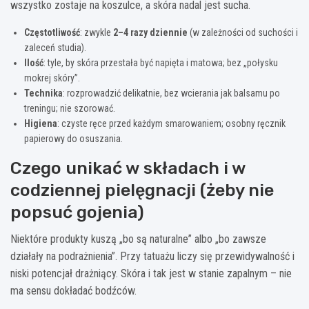
wszystko zostaje na koszulce, a skóra nadal jest sucha.
Częstotliwość
: zwykle
2–4 razy dziennie
(w zależności od suchości i
zaleceń studia).
Ilość
: tyle, by skóra przestała być napięta i matowa; bez „połysku
mokrej skóry”.
Technika
: rozprowadzić delikatnie, bez wcierania jak balsamu po
treningu; nie szorować.
Higiena
: czyste ręce przed każdym smarowaniem; osobny ręcznik
papierowy do osuszania.
Czego unikać w składach i w
codziennej pielęgnacji (żeby nie
popsuć gojenia)
Niektóre produkty kuszą „bo są naturalne” albo „bo zawsze
działały na podrażnienia”. Przy tatuażu liczy się przewidywalność i
niski potencjał drażniący. Skóra i tak jest w stanie zapalnym – nie
ma sensu dokładać bodźców.