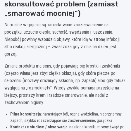
skonsultować problem (zamiast
„smarować mocniej”)
Normalne w gojeniu są: umiarkowane zaczerwienienie na
początku, uczucie ciepła, suchość, swędzenie i łuszczenie.
Niepokój powinny wzbudzić objawy, które idą w stronę infekcji
albo reakcji alergicznej – zwłaszcza gdy z dnia na dzień jest
gorzej.
Zmiana produktu ma sens, gdy pojawiają się krostki i zaskórniki
(często winna jest zbyt ciężka okluzja), gdy skóra piecze po
nałożeniu (możliwy drażniący składnik, np. zapach) albo gdy tatuaż
wygląda na „rozmoknięty”. Wtedy zwykle pomaga przejście na
lżejszy, prostszy krem i rzadsze smarowanie, ale nadal z
zachowaniem higieny.
Pilna konsultacja
: narastający ból, ropna wydzielina, nieprzyjemny
zapach, szybko rozszerzające się zaczerwienienie, gorączka.
Kontakt ze studiem / obserwacja
: nasilone krostki, mocny świąd po