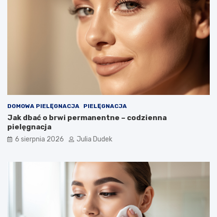
l
a
t
a
?
DOMOWA PIELĘGNACJA
PIELĘGNACJA
Jak dbać o brwi permanentne – codzienna
pielęgnacja
6 sierpnia 2026
Julia Dudek