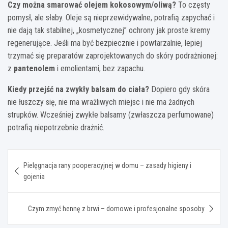
Czy można smarować olejem kokosowym/oliwą?
To częsty
pomysł, ale słaby. Oleje są nieprzewidywalne, potrafią zapychać i
nie dają tak stabilnej, „kosmetycznej” ochrony jak proste kremy
regenerujące. Jeśli ma być bezpiecznie i powtarzalnie, lepiej
trzymać się preparatów zaprojektowanych do skóry podrażnionej:
z
pantenolem
i emolientami, bez zapachu.
Kiedy przejść na zwykły balsam do ciała?
Dopiero gdy skóra
nie łuszczy się, nie ma wrażliwych miejsc i nie ma żadnych
strupków. Wcześniej zwykłe balsamy (zwłaszcza perfumowane)
potrafią niepotrzebnie drażnić.
Nawigacja
Pielęgnacja rany pooperacyjnej w domu – zasady higieny i
wpisu
gojenia
Czym zmyć hennę z brwi – domowe i profesjonalne sposoby