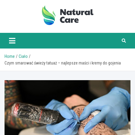
Skip
to
content
naturalcare.pl
Home
Ciało
Czym smarować świeży tatuaż – najlepsze maści i kremy do gojenia