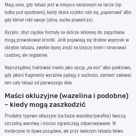
Mają sens, gdy tatuaż jest w miejscu narażonym na tarcie (np.
łydka pod spodniami), kiedy skóra szybko robi się „papierowa” albo
gdy klimat robi swoje (zima, suche powietrze).
Ryzyko: zbyt ciężkie formuły na skórze skłonnej do zapychania
mogą prowokować krostki. Jeśli pojawiają się drobne wypryski w
obrębie tatuażu, zwykle lepiej zejść na lżejszy krem i smarować
rzadziej, ale regularnie.
Najrozsądniej traktować masło jako opcję „na noc” albo punktowo,
gdy jakieś fragmenty wyraźnie pękają z suchości, zamiast zalewać
nim cały tatuaż od pierwszego dnia.
Maści okluzyjne (wazelina i podobne)
– kiedy mogą zaszkodzić
Produkty typowo okluzyjne (na bazie wazeliny/parafiny) tworzą
szczelną warstwę i mocno ograniczają odparowywanie. W
medycynie to bywa pożądane, ale przy świeżym tatuażu łatwo