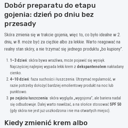
Dobór preparatu do etapu
gojenia: dzień po dniu bez
przesady
Skóra zmienia się w trakcie gojenia, więc to, co było idealne w 2.
dniu, w 8. może być za ciężkie albo za lekkie. Warto reagować na
realny stan skóry, a nie trzymać się jednego produktu „bo kupiony”.
1–3 dzień
: skóra bywa wrażliwa, może pojawić się wysięk.
Najczęściej najlepiej wypada lekki krem z
dekspantenolem
nakładany
cienko.
4–10 dzień
: faza suchości i łuszczenia. Utrzymać regularność, w
razie potrzeby dołożyć bardziej emolientowy produkt na noc lub
punktowo.
po zejściu łuszczenia
: skóra wygląda „wygojona”, ale bariera nadal
się odbudowuje. Dalej warto nawilżać, a na słońce stosować
SPF 50
(gdy skóra nie jest już uszkodzona i nie ma otwartych miejsc).
Kiedy zmienić krem albo