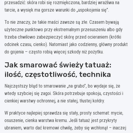
przesadzić: skóra robi się rozmiękczona, bardziej wrażliwa na
tarcie, a wysięk ma gorsze warunki do „uspokojenia się”.
To nie znaczy, że takie maści zawsze są złe. Czasem bywają
użyteczne punktowo przy ekstremalnym przesuszeniu albo gdy
trzeba chwilowo zabezpieczyć skórę przed ocieraniem (krótki
odcinek czasu, cienko). Natomiast jako codzienny, główny produkt
do gojenia – często robią więcej szkody niż pożytku.
Jak smarować świeży tatuaż:
ilość, częstotliwość, technika
Najczęstszy błąd to smarowanie „na grubo”, bo wydaje się, że
wtedy szybciej się zagoi. Skóra potrzebuje spokoju, czystości i
cienkiej warstwy ochronnej, a nie stałej, tłustej kołdry.
W praktyce najlepiej sprawdza się stały, prosty schemat: mycie,
osuszenie, cienka warstwa kremu. Jeśli tatuaż jest przykryty
ubraniem, warto dać kremowi chwilę, żeby się wchłonął – inaczej