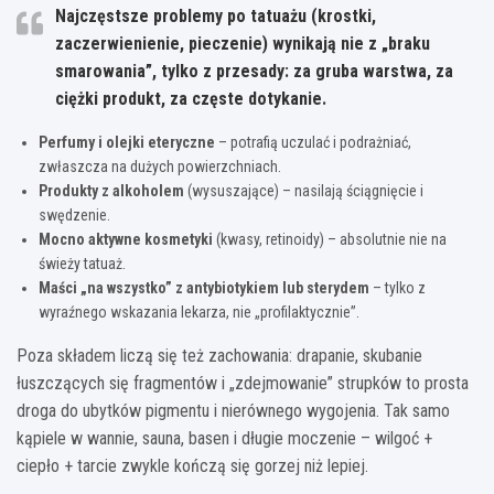
Najczęstsze problemy po tatuażu
(krostki,
zaczerwienienie, pieczenie) wynikają nie z „braku
smarowania”, tylko z
przesady
: za gruba warstwa, za
ciężki produkt, za częste dotykanie.
Perfumy i olejki eteryczne
– potrafią uczulać i podrażniać,
zwłaszcza na dużych powierzchniach.
Produkty z alkoholem
(wysuszające) – nasilają ściągnięcie i
swędzenie.
Mocno aktywne kosmetyki
(kwasy, retinoidy) – absolutnie nie na
świeży tatuaż.
Maści „na wszystko” z antybiotykiem lub sterydem
– tylko z
wyraźnego wskazania lekarza, nie „profilaktycznie”.
Poza składem liczą się też zachowania: drapanie, skubanie
łuszczących się fragmentów i „zdejmowanie” strupków to prosta
droga do ubytków pigmentu i nierównego wygojenia. Tak samo
kąpiele w wannie, sauna, basen i długie moczenie – wilgoć +
ciepło + tarcie zwykle kończą się gorzej niż lepiej.