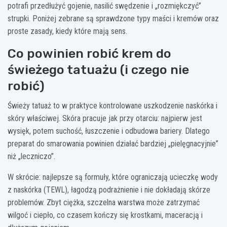
potrafi przedłużyć gojenie, nasilić swędzenie i „rozmiękczyć”
strupki. Poniżej zebrane są sprawdzone typy maści i kremów oraz
proste zasady, kiedy które mają sens.
Co powinien robić krem do
świeżego tatuażu (i czego nie
robić)
Świeży tatuaż to w praktyce kontrolowane uszkodzenie naskórka i
skóry właściwej. Skóra pracuje jak przy otarciu: najpierw jest
wysięk, potem suchość, łuszczenie i odbudowa bariery. Dlatego
preparat do smarowania powinien działać bardziej „pielęgnacyjnie”
niż „leczniczo”.
W skrócie: najlepsze są formuły, które ograniczają ucieczkę wody
z naskórka (TEWL), łagodzą podrażnienie i nie dokładają skórze
problemów. Zbyt ciężka, szczelna warstwa może zatrzymać
wilgoć i ciepło, co czasem kończy się krostkami, maceracją i