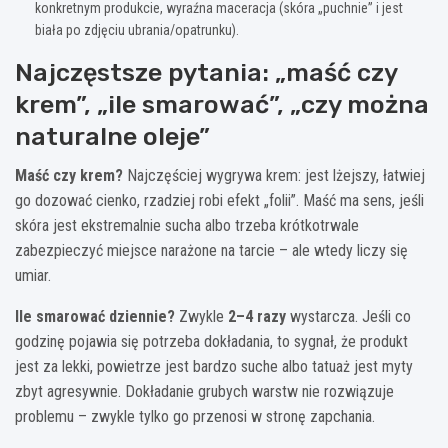
konkretnym produkcie, wyraźna maceracja (skóra „puchnie” i jest
biała po zdjęciu ubrania/opatrunku).
Najczęstsze pytania: „maść czy
krem”, „ile smarować”, „czy można
naturalne oleje”
Maść czy krem?
Najczęściej wygrywa krem: jest lżejszy, łatwiej
go dozować cienko, rzadziej robi efekt „folii”. Maść ma sens, jeśli
skóra jest ekstremalnie sucha albo trzeba krótkotrwale
zabezpieczyć miejsce narażone na tarcie – ale wtedy liczy się
umiar.
Ile smarować dziennie?
Zwykle
2–4 razy
wystarcza. Jeśli co
godzinę pojawia się potrzeba dokładania, to sygnał, że produkt
jest za lekki, powietrze jest bardzo suche albo tatuaż jest myty
zbyt agresywnie. Dokładanie grubych warstw nie rozwiązuje
problemu – zwykle tylko go przenosi w stronę zapchania.