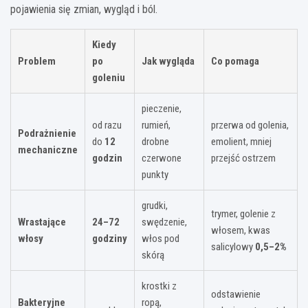
pojawienia się zmian, wygląd i ból.
Kiedy
Problem
po
Jak wygląda
Co pomaga
goleniu
pieczenie,
od razu
rumień,
przerwa od golenia,
Podrażnienie
do
12
drobne
emolient, mniej
mechaniczne
godzin
czerwone
przejść ostrzem
punkty
grudki,
trymer, golenie z
Wrastające
24–72
swędzenie,
włosem, kwas
włosy
godziny
włos pod
salicylowy
0,5–2%
skórą
krostki z
odstawienie
Bakteryjne
ropą,