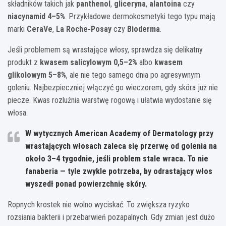
składników takich jak
panthenol
,
gliceryna
,
alantoina
czy
niacynamid 4–5%
. Przykładowe dermokosmetyki tego typu mają
marki
CeraVe
,
La Roche-Posay
czy
Bioderma
.
Jeśli problemem są wrastające włosy, sprawdza się delikatny
produkt z
kwasem salicylowym 0,5–2%
albo
kwasem
glikolowym 5–8%
, ale nie tego samego dnia po agresywnym
goleniu. Najbezpieczniej włączyć go wieczorem, gdy skóra już nie
piecze. Kwas rozluźnia warstwę rogową i ułatwia wydostanie się
włosa.
W wytycznych American Academy of Dermatology przy
wrastających włosach zaleca się przerwę od golenia na
około
3–4 tygodnie
, jeśli problem stale wraca. To nie
fanaberia — tyle zwykle potrzeba, by odrastający włos
wyszedł ponad powierzchnię skóry.
Ropnych krostek nie wolno wyciskać. To zwiększa ryzyko
rozsiania bakterii i przebarwień pozapalnych. Gdy zmian jest dużo