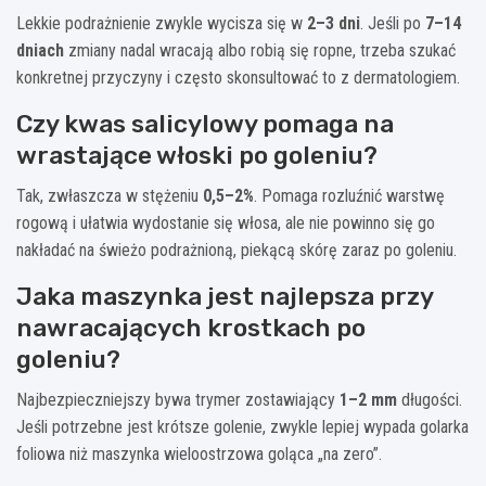
Lekkie podrażnienie zwykle wycisza się w
2–3 dni
. Jeśli po
7–14
dniach
zmiany nadal wracają albo robią się ropne, trzeba szukać
konkretnej przyczyny i często skonsultować to z dermatologiem.
Czy kwas salicylowy pomaga na
wrastające włoski po goleniu?
Tak, zwłaszcza w stężeniu
0,5–2%
. Pomaga rozluźnić warstwę
rogową i ułatwia wydostanie się włosa, ale nie powinno się go
nakładać na świeżo podrażnioną, piekącą skórę zaraz po goleniu.
Jaka maszynka jest najlepsza przy
nawracających krostkach po
goleniu?
Najbezpieczniejszy bywa trymer zostawiający
1–2 mm
długości.
Jeśli potrzebne jest krótsze golenie, zwykle lepiej wypada golarka
foliowa niż maszynka wieloostrzowa goląca „na zero”.