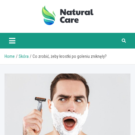
Skip
to
content
naturalcare.pl
Home
Skóra
Co zrobić, żeby krostki po goleniu zniknęły?