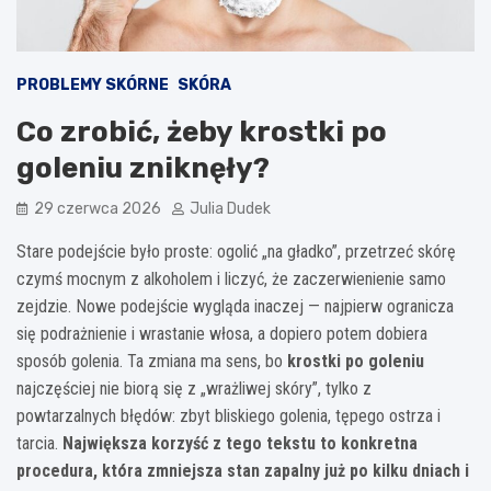
PROBLEMY SKÓRNE
SKÓRA
Co zrobić, żeby krostki po
goleniu zniknęły?
29 czerwca 2026
Julia Dudek
Stare podejście było proste: ogolić „na gładko”, przetrzeć skórę
czymś mocnym z alkoholem i liczyć, że zaczerwienienie samo
zejdzie. Nowe podejście wygląda inaczej — najpierw ogranicza
się podrażnienie i wrastanie włosa, a dopiero potem dobiera
sposób golenia. Ta zmiana ma sens, bo
krostki po goleniu
najczęściej nie biorą się z „wrażliwej skóry”, tylko z
powtarzalnych błędów: zbyt bliskiego golenia, tępego ostrza i
tarcia.
Największa korzyść z tego tekstu to konkretna
procedura, która zmniejsza stan zapalny już po kilku dniach i