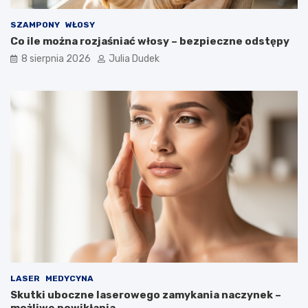
o
o
b
b
SZAMPONY
WŁOSY
y
y
Co ile można rozjaśniać włosy – bezpieczne odstępy
n
n
8 sierpnia 2026
Julia Dudek
a
a
z
o
a
d
c
p
h
o
o
r
w
n
a
o
n
ś
i
ć
e
?
z
d
r
o
w
i
LASER
MEDYCYNA
a
Skutki uboczne laserowego zamykania naczynek –
n