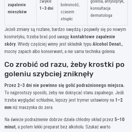
zwykle
golenia, antyseptyk,
zapalenie
bolesność,
1–3 dni
konsultacja
mieszków
czasem
dermatologa
strupki
Jeżeli zmiany są rozlane, bardzo swędzą i pojawiły się po nowym
kosmetyku, trzeba brać pod uwagę
kontaktowe zapalenie
skóry
. Wtedy częściej winny jest składnik typu
Alcohol Denat.
,
mocny zapach albo konserwant, a nie sama technika golenia.
Co zrobić od razu, żeby krostki po
goleniu szybciej zniknęły
Przez 2–3 dni nie powinno się golić podrażnionego miejsca.
To najprostszy sposób, żeby nie dokręcać stanu zapalnego. Jeśli
trzeba wyglądać schludnie, lepszy jest trymer ustawiony na
1–2
mm
niż maszynka do zera.
Na świeże podrażnienie dobrze działa chłodny okład przez
5–10
minut
, a potem lekki preparat bez alkoholu. Szukać warto