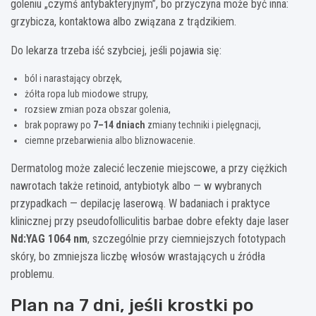
goleniu „czymś antybakteryjnym”, bo przyczyna może być inna:
grzybicza, kontaktowa albo związana z trądzikiem.
Do lekarza trzeba iść szybciej, jeśli pojawia się:
ból i narastający obrzęk,
żółta ropa lub miodowe strupy,
rozsiew zmian poza obszar golenia,
brak poprawy po
7–14 dniach
zmiany techniki i pielęgnacji,
ciemne przebarwienia albo bliznowacenie.
Dermatolog może zalecić leczenie miejscowe, a przy ciężkich
nawrotach także retinoid, antybiotyk albo — w wybranych
przypadkach — depilację laserową. W badaniach i praktyce
klinicznej przy pseudofolliculitis barbae dobre efekty daje laser
Nd:YAG 1064 nm
, szczególnie przy ciemniejszych fototypach
skóry, bo zmniejsza liczbę włosów wrastających u źródła
problemu.
Plan na 7 dni, jeśli krostki po