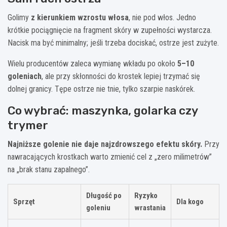
Golimy
z kierunkiem wzrostu włosa
, nie pod włos. Jedno
krótkie pociągnięcie na fragment skóry w zupełności wystarcza.
Nacisk ma być minimalny; jeśli trzeba dociskać, ostrze jest zużyte.
Wielu producentów zaleca wymianę wkładu po około
5–10
goleniach
, ale przy skłonności do krostek lepiej trzymać się
dolnej granicy. Tępe ostrze nie tnie, tylko szarpie naskórek.
Co wybrać: maszynka, golarka czy
trymer
Najniższe golenie nie daje najzdrowszego efektu skóry.
Przy
nawracających krostkach warto zmienić cel z „zero milimetrów”
na „brak stanu zapalnego”.
Długość po
Ryzyko
Sprzęt
Dla kogo
goleniu
wrastania