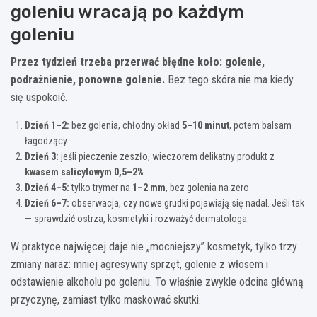
goleniu wracają po każdym
goleniu
Przez tydzień trzeba przerwać błędne koło: golenie,
podrażnienie, ponowne golenie.
Bez tego skóra nie ma kiedy
się uspokoić.
Dzień 1–2:
bez golenia, chłodny okład
5–10 minut
, potem balsam
łagodzący.
Dzień 3:
jeśli pieczenie zeszło, wieczorem delikatny produkt z
kwasem salicylowym 0,5–2%
.
Dzień 4–5:
tylko trymer na
1–2 mm
, bez golenia na zero.
Dzień 6–7:
obserwacja, czy nowe grudki pojawiają się nadal. Jeśli tak
— sprawdzić ostrza, kosmetyki i rozważyć dermatologa.
W praktyce najwięcej daje nie „mocniejszy” kosmetyk, tylko trzy
zmiany naraz: mniej agresywny sprzęt, golenie z włosem i
odstawienie alkoholu po goleniu. To właśnie zwykle odcina główną
przyczynę, zamiast tylko maskować skutki.