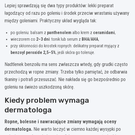
Lepiej sprawdzają się dwa typy produktów: lekki preparat
łagodzący od razu po goleniu i środek przeciw wrastaniu używany
między goleniami. Praktyczny układ wygląda tak:
po goleniu: balsam z
panthenolem
albo krem z
ceramidami
,
wieczorem co
2–3 dni
: tonik lub serum z
BHA/AHA
,
przy skłonności do krostek ropnych: delikatny preparat myjący z
benzoyl peroxide 2,5–5%
, jeśli skóra go toleruje.
Nadtlenek benzoilu ma sens zwłaszcza wtedy, gdy grudki często
przechodzą w ropne zmiany. Trzeba tylko pamiętać, że odbarwia
tkaniny i potrafi przesuszać. Nie nakłada się go bezpośrednio po
goleniu na świeżo uszkodzoną skórę.
Kiedy problem wymaga
dermatologa
Ropne, bolesne i nawracające zmiany wymagają oceny
dermatologa.
Nie warto leczyć w ciemno każdej wysypki po