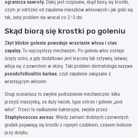
ogranicza nawroty.
Dalej jest rozpisane, skąd biorą się krostki,
czym je odróżnić od zapalenia mieszków włosowych i jak golić się
tak, żeby problem nie wracał co 2–3 dni.
Skąd biorą się krostki po goleniu
Zbyt bliskie golenie powoduje wrastanie włosa i stan
zapalny.
To najczęstszy mechanizm. Po goleniu włos zostaje
ścięty ostro, a gdy dodatkowo jest kręcony lub sztywny, łatwiej
wbija się z powrotem w skórę. Taki problem dermatologia nazywa
pseudofolliculitis barbae
, czyli zapalenie związane z
wrastającym włosem.
Drugi scenariusz to zwykłe podrażnienie mechaniczne: kilka
przejść maszynką, za duży nacisk, tępe ostrze i golenie „pod
włos”. Trzeci to nadkażenie bakteryjne, zwykle przez
Staphylococcus aureus
. Wtedy zamiast drobnych czerwonych
grudek pojawiają się krostki z ropnym czubkiem, czasem bolesne
przy dotyku.