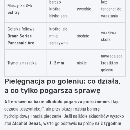
bardzo
bez
Maszynka
3–5
krótko,
wysokie
tendencji do
ostrzy
blisko zera
wrastania
Golarka foliowa
krótko, ale
wrażliwa
Braun Series
,
mniej
średnie
skóra
Panasonic Arc
agresywnie
nawracające
Trymer z nasadką
1–2 mm
niskie
krostki po
goleniu
Pielęgnacja po goleniu: co działa,
a co tylko pogarsza sprawę
Aftershave na bazie alkoholu pogarsza podrażnienie.
Daje
uczucie „dezynfekcji”, ale przy okazji rozbija barierę
hydrolipidową i nasila pieczenie. Jeśli na liście składników wysoko
stoi
Alcohol Denat.
, warto go odstawić na próbę na
2 tygodnie
.