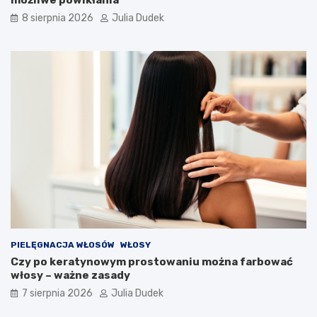
możliwe powikłania
a
d
8 sierpnia 2026
Julia Dudek
ł
u
g
i
e
l
a
t
a
?
PIELĘGNACJA WŁOSÓW
WŁOSY
Czy po keratynowym prostowaniu można farbować
włosy – ważne zasady
7 sierpnia 2026
Julia Dudek