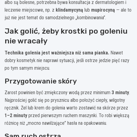
albo są bolesne, potrzebna bywa konsultacja z dermatologiem i
leczenie miejscowe, np. z
klindamycyną
lub
mupirocyną
— ale to
już nie jest temat do samodzielnego „kombinowania”.
Jak golić, żeby krostki po goleniu
nie wracały
Technika golenia jest ważniejsza niż sama pianka.
Nawet
dobry kosmetyk nie naprawi sytuacji, jeśli ostrze jedzie pięć razy
po tym samym miejscu.
Przygotowanie skóry
Zarost powinien być zmiękczony wodą przez minimum
3 minuty
.
Najprościej golić się po prysznicu albo położyć ciepły, wilgotny
ręcznik. Żel lub krem do golenia warto zostawić na skórze przez
1–2 minuty
przed pierwszym ruchem maszynki. To robi większą
różnicę niż „mocno nawilżające” hasła na opakowaniu.
Sam ruch ostrza