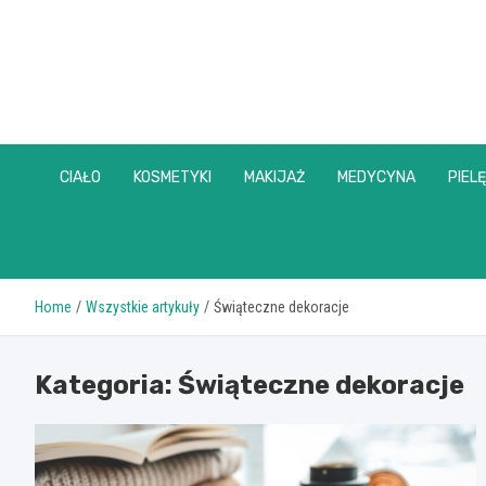
Skip
to
content
CIAŁO
KOSMETYKI
MAKIJAŻ
MEDYCYNA
PIEL
Home
Wszystkie artykuły
Świąteczne dekoracje
Kategoria:
Świąteczne dekoracje