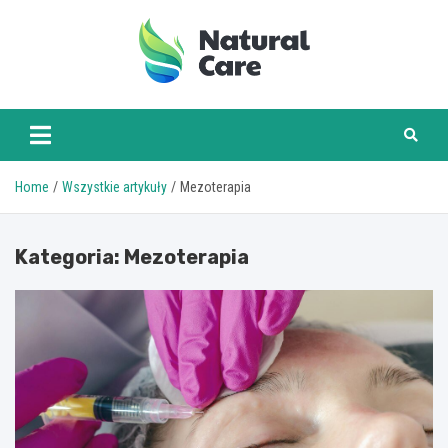
Skip
to
content
naturalcare.pl
Home
Wszystkie artykuły
Mezoterapia
Kategoria:
Mezoterapia