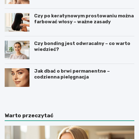
Czy po keratynowym prostowaniu można
farbować włosy – ważne zasady
Czy bonding jest odwracalny – co warto
wiedzieć?
Jak dbać o brwi permanentne –
codzienna pielęgnacja
J
J
a
a
k
k
i
i
e
e
Warto przeczytać
s
s
ą
ą
n
n
a
a