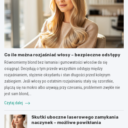
Co ile można rozjaśniać włosy – bezpieczne odstępy
Równomierny blond bez łamania i gumowatości włosów da się
osiągnąć. Decydują o tym przede wszystkim odstępy między
rozjaśnianiem, stężenie oksydantu i stan długości przed kolejnym
zabiegiem. Jeśli włosy po ostatnim rozjaśnianiu stały się szorstkie,
plączą się na mokro albo urywają przy czesaniu, problemem zwykle nie
jest sam blond,…
Czytaj dalej
Skutki uboczne laserowego zamykania
naczynek – możliwe powikłania