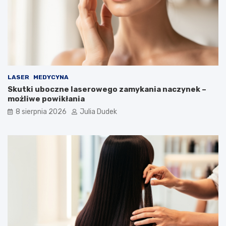
i
ć
e
?
z
d
r
o
w
i
LASER
MEDYCYNA
a
Skutki uboczne laserowego zamykania naczynek –
n
możliwe powikłania
a
d
8 sierpnia 2026
Julia Dudek
ł
u
g
i
e
l
a
t
a
?