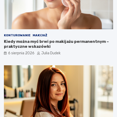
z
d
r
o
w
i
a
KONTUROWANIE
MAKIJAŻ
n
Kiedy można myć brwi po makijażu permanentnym –
a
praktyczne wskazówki
d
ł
6 sierpnia 2026
Julia Dudek
u
g
i
e
l
a
t
a
?